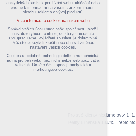
přihlášení, volby jazyka, apod.
analytických statistik používání webu, ukládání nebo
Volitelná cookies
přístup k informacím na vašem zařízení, měření
analytická pro anonymizované vyhodnocení
obsahu, reklama a vývoj produktů.
návštěvnosti
marketingová cookies (Google,Hotjar,Sklik)
Více informací o cookies na našem webu
Více informací o cookies na našem webu
Správci vašich údajů bude naše společnost, jakož i
naši důvěryhodní partneři, se kterými neustále
spolupracujeme. Vyjádření souhlasu je dobrovolné.
Můžete jej kdykoli zrušit nebo obnovit změnou
Přijmout všechny cookies
nastavení vašich cookies.
Cookies a podobné technologie dělíme na technická:
nutná pro běh webu, bez nichž nelze web používat a
Odmítnout vše
volitelná. Do této části spadají analytická a
marketingová cookies.
Pro své klienty hledáme byty 1+1
reality Brněnská 131/49 Třebíčinf