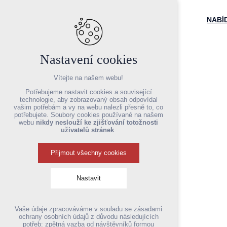
NABÍ
Nastavení cookies
Vítejte na našem webu!
Potřebujeme nastavit cookies a související
technologie, aby zobrazovaný obsah odpovídal
vašim potřebám a vy na webu nalezli přesně to, co
potřebujete. Soubory cookies používané na našem
webu
nikdy neslouží ke zjišťování totožnosti
uživatelů stránek
.
Hledáme b
Přijmout všechny cookies
Nastavit
Technická cookies
Vaše údaje zpracováváme v souladu se zásadami
nutná pro provozování webu
ochrany osobních údajů z důvodu následujících
udržení kontextu stránek (session): případná
potřeb: zpětná vazba od návštěvníků formou